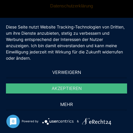
Datenschutzerklärung
Diese Seite nutzt Website Tracking-Technologien von Dritten,
Einwilligung verwalten
um ihre Dienste anzubieten, stetig zu verbessern und
Werbung entsprechend der Interessen der Nutzer
Um dir ein optimales Erlebnis zu bieten, verwenden wir Technologien wie
anzuzeigen. Ich bin damit einverstanden und kann meine
Cookies, um Geräteinformationen zu speichern und/oder darauf
Einwilligung jederzeit mit Wirkung für die Zukunft widerrufen
zuzugreifen. Wenn du diesen Technologien zustimmst, können wir Daten
oder ändern.
wie das Surfverhalten oder eindeutige IDs auf dieser Website verarbeiten.
Wenn du deine Einwilligung nicht erteilst oder zurückziehst, können
bestimmte Merkmale und Funktionen beeinträchtigt werden.
VERWEIGERN
Akzeptieren
AKZEPTIEREN
Ablehnen
MEHR
Einstellungen ansehen
Powered by
&
Cookie-Richtlinie
Datenschutzerklärung
Impressum