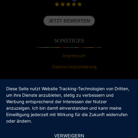
JETZT BEWERTEN
SONSTIGES
Impressum
Datenschutzerklärung
Diese Seite nutzt Website Tracking-Technologien von Dritten,
Einwilligung verwalten
um ihre Dienste anzubieten, stetig zu verbessern und
Werbung entsprechend der Interessen der Nutzer
Um dir ein optimales Erlebnis zu bieten, verwenden wir Technologien wie
anzuzeigen. Ich bin damit einverstanden und kann meine
Cookies, um Geräteinformationen zu speichern und/oder darauf
Einwilligung jederzeit mit Wirkung für die Zukunft widerrufen
zuzugreifen. Wenn du diesen Technologien zustimmst, können wir Daten
oder ändern.
wie das Surfverhalten oder eindeutige IDs auf dieser Website verarbeiten.
Wenn du deine Einwilligung nicht erteilst oder zurückziehst, können
bestimmte Merkmale und Funktionen beeinträchtigt werden.
VERWEIGERN